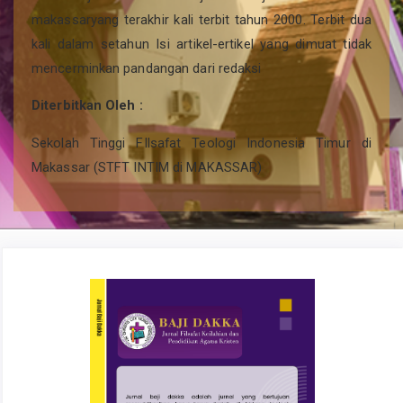
makassaryang terakhir kali terbit tahun 2000. Terbit dua
kali dalam setahun Isi artikel-ertikel yang dimuat tidak
mencerminkan pandangan dari redaksi
Diterbitkan Oleh :
Sekolah Tinggi FIlsafat Teologi Indonesia Timur di
Makassar (STFT INTIM di MAKASSAR)