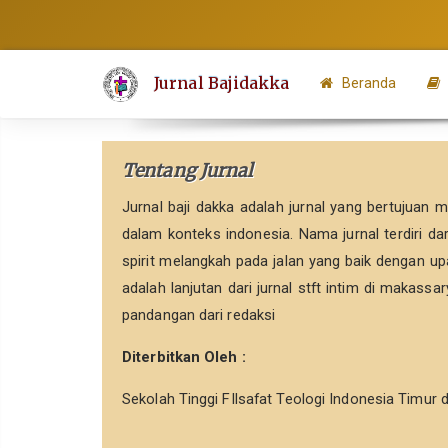
Lompat
ke
isi
Jurnal Bajidakka
Beranda
halaman
Navigasi
Utama
Tentang Jurnal
Isi
Utama
Jurnal baji dakka adalah jurnal yang bertujuan m
Bilah
dalam konteks indonesia. Nama jurnal terdiri dar
Samping
spirit melangkah pada jalan yang baik dengan upa
adalah lanjutan dari jurnal stft intim di makassa
pandangan dari redaksi
Diterbitkan Oleh :
Sekolah Tinggi FIlsafat Teologi Indonesia Timu