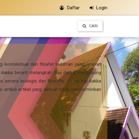
Daftar
Login
CARI
i kontekstual dan filsafat keilahian yang relevan
kan dakka berarti melangkah. Baji dakka mengusung
 secara teologis dan filosofis. Jurnal baji dakka
Isi artikel-ertikel yang dimuat tidak mencerminkan