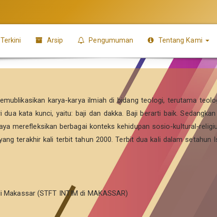
Terkini
Arsip
Pengumuman
Tentang Kami
emublikasikan karya-karya ilmiah di bidang teologi, terutama teolog
i dua kata kunci, yaitu: baji dan dakka. Baji berarti baik. Sedang
ya merefleksikan berbagai konteks kehidupan sosio-kultural-religius
ryang terakhir kali terbit tahun 2000. Terbit dua kali dalam setahun 
r di Makassar (STFT INTIM di MAKASSAR)