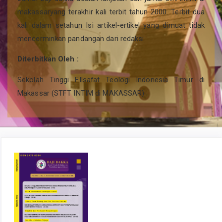
makassaryang terakhir kali terbit tahun 2000. Terbit dua
kali dalam setahun Isi artikel-ertikel yang dimuat tidak
mencerminkan pandangan dari redaksi
Diterbitkan Oleh :
Sekolah Tinggi FIlsafat Teologi Indonesia Timur di
Makassar (STFT INTIM di MAKASSAR)